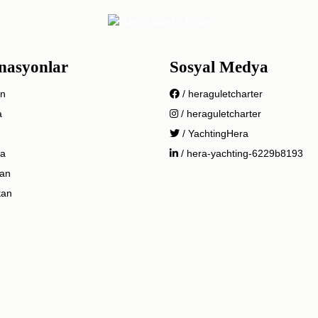
nasyonlar
Sosyal Medya
n
/ heraguletcharter
a
/ heraguletcharter
/ YachtingHera
a
/ hera-yachting-6229b8193
tan
tan