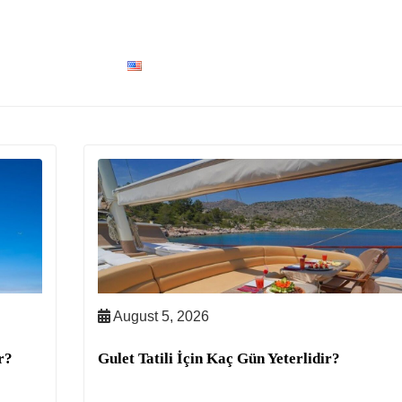
MOTOR YAT
TRAWLER
DESTINASYONLAR
KONSIYERJ
ILER
İLETİŞİM
ENGLISH
August 5, 2026
r?
Gulet Tatili İçin Kaç Gün Yeterlidir?