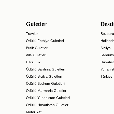
Guletler
Desti
Trawler
Bozburu
Ödüllü Fethiye Guletleri
Holland
Butik Guletler
Sicilya
Aile Guletleri
Sarduny
Ultra Lüx
Hırvatis
Ödüllü Sardinia Guletleri
Yunanis
Ödüllü Sicilya Guletleri
Türkiye
Ödüllü Bodrum Guletleri
Ödüllü Marmaris Guletleri
Ödüllü Yunanistan Guletleri
Ödüllü Hırvatistan Guletleri
Motor Yat