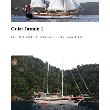
Gulet Jasmin 1
28m
1998/ 2020 refit
12 Misafirler
6 Kabin
4 Mürettebat