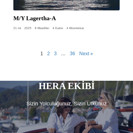
M/Y Lagertha-A
21 mt
2025
8 Misafirler
4 Kabin
4 Mürettebat
1
2
3
…
36
Next »
HERA EKİBİ
Sizin Yolculuğunuz, Sizin Ufkunuz