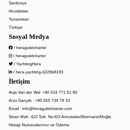
Sardunya
Hırvatistan
Yunanistan
Türkiye
Sosyal Medya
/ heraguletcharter
/ heraguletcharter
/ YachtingHera
/ hera-yachting-6229b8193
İletişim
Anja Van der Wal:
+90 534 771 61 90
Arzu Gerçek :
+90 555 734 78 33
Email :
info@heraguletcharter.com
Sinan Mah. 422 Sok. No:6/3 Armutalan/Marmaris/Muğla
Hesap Numaralarımız ve Ödeme