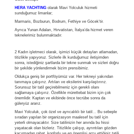
HERA YACHTING
olarak Mavi Yolculuk hizmeti
sunduğumuz limanlar;
Marmaris, Bozburun, Bodrum, Fethiye ve Göcek’tir.
Ayrıca Yunan Adaları, Hırvatistan, İtalya’da hizmet veren
teknelerimiz bulunmaktadır.
2 Kadın işletmeci olarak, işimizi küçük detayları atlamadan,
titizlikle yapıyoruz. Sizlerle ilk kurduğumuz iletişimden
sonra, istediğiniz şartlarda bir tekne sunmak ve sizleri doğru
bir şekilde yönlendirmek bizim prensibimiz.
Oldukça geniş bir portföyümüz var. Her tekneyi yakından
tanımaya çalışırız. Artıları ve eksilerini karşılaştırırız.
Sorunsuz bir tatil geçirebilmeniz için gerekli olanı
sağlamaya çalışırız. Özellikle mürettebat bizim için çok
önemlidir. Kaptan ve ekibinde önce tecrübe sonra da
güleryüz ararız.
Mavi Yolculuk, çok özel ve ayrıcalıklı bir tatil… Bu sebeple
sıradan yapılan bir organizasyon maalesef bu tatil için
yeterli olmayacaktır. Size tatilinizin her anında bu hissi
yaşatacak olan bizleriz. Titizlikle çalışıp, ayrıntıları gözden
kaçırmadan rahat, konforlu ve en önemlisi arzu ettiğiniz tatili