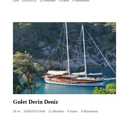
30m
2005/2013
10 Misafirler
5 Kabin
5 Mürettebat
Gulet Derin Deniz
28 mt
2008/2015 Refit
12 Misafirler
6 Kabin
4 Mürettebat