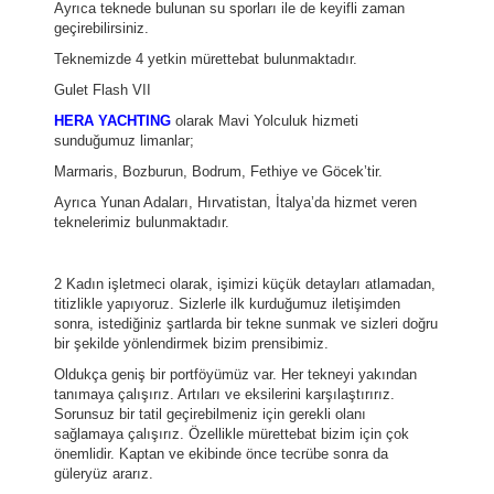
Ayrıca teknede bulunan su sporları ile de keyifli zaman
geçirebilirsiniz.
Teknemizde 4 yetkin mürettebat bulunmaktadır.
Gulet Flash VII
HERA YACHTING
olarak Mavi Yolculuk hizmeti
sunduğumuz limanlar;
Marmaris, Bozburun, Bodrum, Fethiye ve Göcek’tir.
Ayrıca Yunan Adaları, Hırvatistan, İtalya’da hizmet veren
teknelerimiz bulunmaktadır.
2 Kadın işletmeci olarak, işimizi küçük detayları atlamadan,
titizlikle yapıyoruz. Sizlerle ilk kurduğumuz iletişimden
sonra, istediğiniz şartlarda bir tekne sunmak ve sizleri doğru
bir şekilde yönlendirmek bizim prensibimiz.
Oldukça geniş bir portföyümüz var. Her tekneyi yakından
tanımaya çalışırız. Artıları ve eksilerini karşılaştırırız.
Sorunsuz bir tatil geçirebilmeniz için gerekli olanı
sağlamaya çalışırız. Özellikle mürettebat bizim için çok
önemlidir. Kaptan ve ekibinde önce tecrübe sonra da
güleryüz ararız.