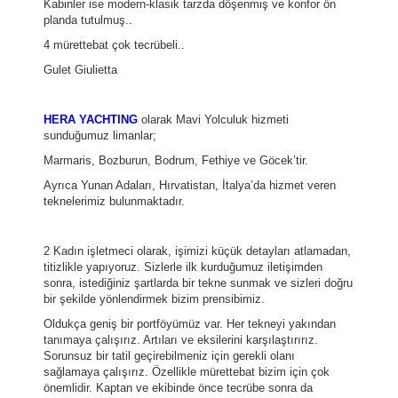
Kabinler ise modern-klasik tarzda döşenmiş ve konfor ön
planda tutulmuş..
4 mürettebat çok tecrübeli..
Gulet Giulietta
HERA YACHTING
olarak Mavi Yolculuk hizmeti
sunduğumuz limanlar;
Marmaris, Bozburun, Bodrum, Fethiye ve Göcek’tir.
Ayrıca Yunan Adaları, Hırvatistan, İtalya’da hizmet veren
teknelerimiz bulunmaktadır.
2 Kadın işletmeci olarak, işimizi küçük detayları atlamadan,
titizlikle yapıyoruz. Sizlerle ilk kurduğumuz iletişimden
sonra, istediğiniz şartlarda bir tekne sunmak ve sizleri doğru
bir şekilde yönlendirmek bizim prensibimiz.
Oldukça geniş bir portföyümüz var. Her tekneyi yakından
tanımaya çalışırız. Artıları ve eksilerini karşılaştırırız.
Sorunsuz bir tatil geçirebilmeniz için gerekli olanı
sağlamaya çalışırız. Özellikle mürettebat bizim için çok
önemlidir. Kaptan ve ekibinde önce tecrübe sonra da