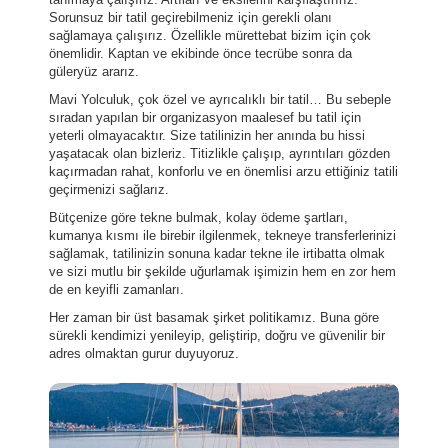
Sorunsuz bir tatil geçirebilmeniz için gerekli olanı
sağlamaya çalışırız. Özellikle mürettebat bizim için çok
önemlidir. Kaptan ve ekibinde önce tecrübe sonra da
güleryüz ararız.
Mavi Yolculuk, çok özel ve ayrıcalıklı bir tatil… Bu sebeple
sıradan yapılan bir organizasyon maalesef bu tatil için
yeterli olmayacaktır. Size tatilinizin her anında bu hissi
yaşatacak olan bizleriz. Titizlikle çalışıp, ayrıntıları gözden
kaçırmadan rahat, konforlu ve en önemlisi arzu ettiğiniz tatili
geçirmenizi sağlarız.
Bütçenize göre tekne bulmak, kolay ödeme şartları,
kumanya kısmı ile birebir ilgilenmek, tekneye transferlerinizi
sağlamak, tatilinizin sonuna kadar tekne ile irtibatta olmak
ve sizi mutlu bir şekilde uğurlamak işimizin hem en zor hem
de en keyifli zamanları.
Her zaman bir üst basamak şirket politikamız. Buna göre
sürekli kendimizi yenileyip, geliştirip, doğru ve güvenilir bir
adres olmaktan gurur duyuyoruz.