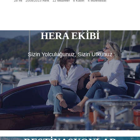
28 mt
2008/2015 Refit
12 Misafirler
6 Kabin
4 Mürettebat
HERA EKİBİ
Sizin Yolculuğunuz, Sizin Ufkunuz