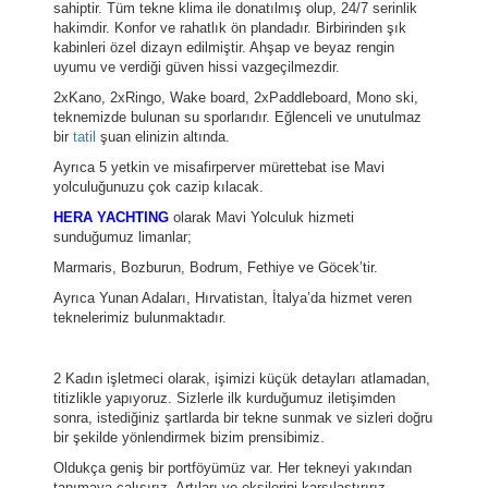
sahiptir. Tüm tekne klima ile donatılmış olup, 24/7 serinlik
hakimdir. Konfor ve rahatlık ön plandadır. Birbirinden şık
kabinleri özel dizayn edilmiştir. Ahşap ve beyaz rengin
uyumu ve verdiği güven hissi vazgeçilmezdir.
2xKano, 2xRingo, Wake board, 2xPaddleboard, Mono ski,
teknemizde bulunan su sporlarıdır. Eğlenceli ve unutulmaz
bir
tatil
şuan elinizin altında.
Ayrıca 5 yetkin ve misafirperver mürettebat ise Mavi
yolculuğunuzu çok cazip kılacak.
HERA YACHTING
olarak Mavi Yolculuk hizmeti
sunduğumuz limanlar;
Marmaris, Bozburun, Bodrum, Fethiye ve Göcek’tir.
Ayrıca Yunan Adaları, Hırvatistan, İtalya’da hizmet veren
teknelerimiz bulunmaktadır.
2 Kadın işletmeci olarak, işimizi küçük detayları atlamadan,
titizlikle yapıyoruz. Sizlerle ilk kurduğumuz iletişimden
sonra, istediğiniz şartlarda bir tekne sunmak ve sizleri doğru
bir şekilde yönlendirmek bizim prensibimiz.
Oldukça geniş bir portföyümüz var. Her tekneyi yakından
tanımaya çalışırız. Artıları ve eksilerini karşılaştırırız.