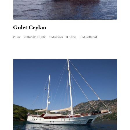
Gulet Ceylan
20 mt
2004/2010 Refit
6 Misafirler
3 Kabin
3 Mürettebat