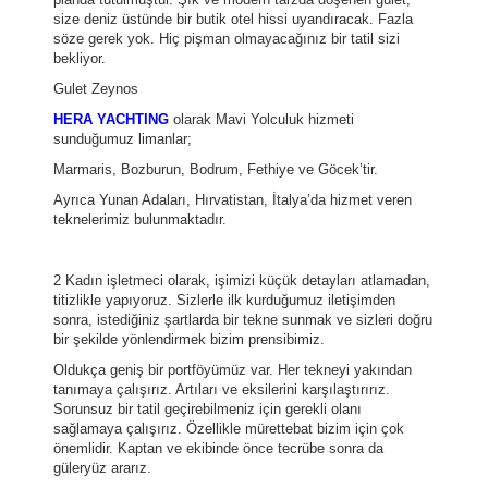
size deniz üstünde bir butik otel hissi uyandıracak. Fazla
söze gerek yok. Hiç pişman olmayacağınız bir tatil sizi
bekliyor.
Gulet Zeynos
HERA YACHTING
olarak Mavi Yolculuk hizmeti
sunduğumuz limanlar;
Marmaris, Bozburun, Bodrum, Fethiye ve Göcek’tir.
Ayrıca Yunan Adaları, Hırvatistan, İtalya’da hizmet veren
teknelerimiz bulunmaktadır.
2 Kadın işletmeci olarak, işimizi küçük detayları atlamadan,
titizlikle yapıyoruz. Sizlerle ilk kurduğumuz iletişimden
sonra, istediğiniz şartlarda bir tekne sunmak ve sizleri doğru
bir şekilde yönlendirmek bizim prensibimiz.
Oldukça geniş bir portföyümüz var. Her tekneyi yakından
tanımaya çalışırız. Artıları ve eksilerini karşılaştırırız.
Sorunsuz bir tatil geçirebilmeniz için gerekli olanı
sağlamaya çalışırız. Özellikle mürettebat bizim için çok
önemlidir. Kaptan ve ekibinde önce tecrübe sonra da
güleryüz ararız.