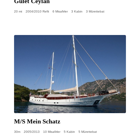
Gulet Ceylan
20 mt
2004/2010 Refit
6 Misafirler
3 Kabin
3 Mürettebat
M/S Mein Schatz
30m
2005/2013
10 Misafirler
5 Kabin
5 Mürettebat