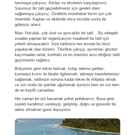
tanımaya çalışırız. Artıları ve eksilerini karşılaştırırız.
Sorunsuz bir tatil geçirebilmeniz için gerekli olanı
sağlamaya çalışırız. Özellikle mürettebat bizim için çok
önemlidir. Kaptan ve ekibinde önce tecrübe sonra da
güleryüz ararız.
Mavi Yolculuk, çok özel ve ayrıcalıklı bir tatil… Bu sebeple
sıradan yapılan bir organizasyon maalesef bu tatil için
yeterli olmayacaktır. Size tatilinizin her anında bu hissi
yaşatacak olan bizleriz. Titizlikle çalışıp, ayrıntıları gözden
kaçırmadan rahat, konforlu ve en önemlisi arzu ettiğiniz tatili
geçirmenizi sağlarız.
Bütçenize göre tekne bulmak, kolay ödeme şartları,
kumanya kısmı ile birebir ilgilenmek, tekneye transferlerinizi
sağlamak, tatilinizin sonuna kadar tekne ile irtibatta olmak
ve sizi mutlu bir şekilde uğurlamak işimizin hem en zor hem
de en keyifli zamanları.
Her zaman bir üst basamak şirket politikamız. Buna göre
sürekli kendimizi yenileyip, geliştirip, doğru ve güvenilir bir
adres olmaktan gurur duyuyoruz.