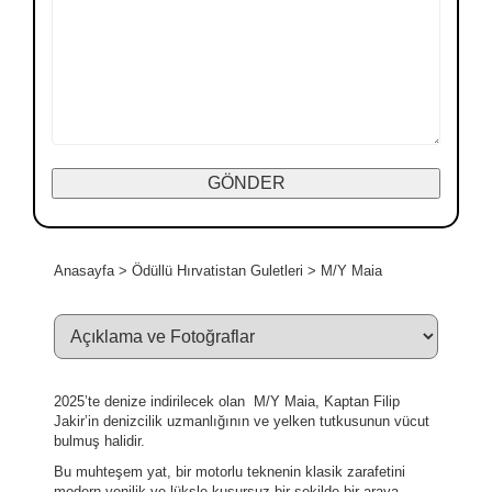
Anasayfa
>
Ödüllü Hırvatistan Guletleri
>
M/Y Maia
2025’te denize indirilecek olan M/Y Maia, Kaptan Filip
Jakir’in denizcilik uzmanlığının ve yelken tutkusunun vücut
bulmuş halidir.
Bu muhteşem yat, bir motorlu teknenin klasik zarafetini
modern yenilik ve lüksle kusursuz bir şekilde bir araya