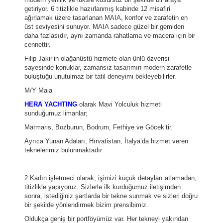
getiriyor. 6 titizlikle hazırlanmış kabinde 12 misafiri
ağırlamak üzere tasarlanan MAIA, konfor ve zarafetin en
üst seviyesini sunuyor. MAIA sadece güzel bir gemiden
daha fazlasıdır, aynı zamanda rahatlama ve macera için bir
cennettir.
Filip Jakir’in olağanüstü hizmete olan ünlü özverisi
sayesinde konuklar, zamansız tasarımın modern zarafetle
buluştuğu unutulmaz bir tatil deneyimi bekleyebilirler.
M/Y Maia
HERA YACHTING
olarak Mavi Yolculuk hizmeti
sunduğumuz limanlar;
Marmaris, Bozburun, Bodrum, Fethiye ve Göcek’tir.
Ayrıca Yunan Adaları, Hırvatistan, İtalya’da hizmet veren
teknelerimiz bulunmaktadır.
2 Kadın işletmeci olarak, işimizi küçük detayları atlamadan,
titizlikle yapıyoruz. Sizlerle ilk kurduğumuz iletişimden
sonra, istediğiniz şartlarda bir tekne sunmak ve sizleri doğru
bir şekilde yönlendirmek bizim prensibimiz.
Oldukça geniş bir portföyümüz var. Her tekneyi yakından