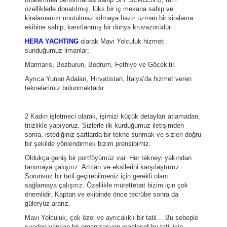
özelliklerle donatılmış, lüks bir iç mekana sahip ve
kiralamanızı unutulmaz kılmaya hazır uzman bir kiralama
ekibine sahip, kanıtlanmış bir dünya kruvazörüdür.
HERA YACHTING
olarak Mavi Yolculuk hizmeti
sunduğumuz limanlar;
Marmaris, Bozburun, Bodrum, Fethiye ve Göcek’tir.
Ayrıca Yunan Adaları, Hırvatistan, İtalya’da hizmet veren
teknelerimiz bulunmaktadır.
2 Kadın işletmeci olarak, işimizi küçük detayları atlamadan,
titizlikle yapıyoruz. Sizlerle ilk kurduğumuz iletişimden
sonra, istediğiniz şartlarda bir tekne sunmak ve sizleri doğru
bir şekilde yönlendirmek bizim prensibimiz.
Oldukça geniş bir portföyümüz var. Her tekneyi yakından
tanımaya çalışırız. Artıları ve eksilerini karşılaştırırız.
Sorunsuz bir tatil geçirebilmeniz için gerekli olanı
sağlamaya çalışırız. Özellikle mürettebat bizim için çok
önemlidir. Kaptan ve ekibinde önce tecrübe sonra da
güleryüz ararız.
Mavi Yolculuk, çok özel ve ayrıcalıklı bir tatil… Bu sebeple
sıradan yapılan bir organizasyon maalesef bu tatil için