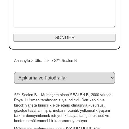
Anasayfa
>
Ultra Lüx
>
S/Y Sealen B
S/Y Sealen B – Muhteşem sloop SEALEN B, 2000 yılında
Royal Huisman tarafından suya indirildi. Dört kabini ve
birçok yarışta birincilik elde etmiş olmasıyla kusursuz,
güzelce tasarlanmış iç mekanı, otantik yelkencilik yaşam
tarzını deneyimlemek isteyen kiralayanlar için rekabet ve
konforun mükemmel bir karışımını yaratıyor.
Mükemmel performansa sahip S/Y SEALEN B, tüm