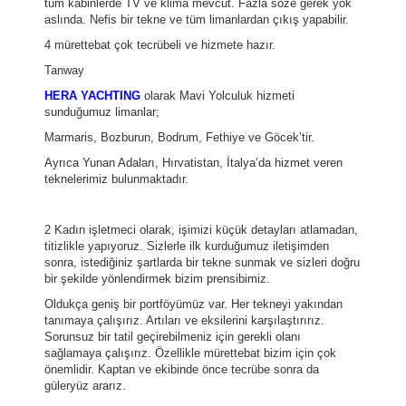
tüm kabinlerde TV ve klima mevcut. Fazla söze gerek yok
aslında. Nefis bir tekne ve tüm limanlardan çıkış yapabilir.
4 mürettebat çok tecrübeli ve hizmete hazır.
Tanway
HERA YACHTING
olarak Mavi Yolculuk hizmeti
sunduğumuz limanlar;
Marmaris, Bozburun, Bodrum, Fethiye ve Göcek’tir.
Ayrıca Yunan Adaları, Hırvatistan, İtalya’da hizmet veren
teknelerimiz bulunmaktadır.
2 Kadın işletmeci olarak, işimizi küçük detayları atlamadan,
titizlikle yapıyoruz. Sizlerle ilk kurduğumuz iletişimden
sonra, istediğiniz şartlarda bir tekne sunmak ve sizleri doğru
bir şekilde yönlendirmek bizim prensibimiz.
Oldukça geniş bir portföyümüz var. Her tekneyi yakından
tanımaya çalışırız. Artıları ve eksilerini karşılaştırırız.
Sorunsuz bir tatil geçirebilmeniz için gerekli olanı
sağlamaya çalışırız. Özellikle mürettebat bizim için çok
önemlidir. Kaptan ve ekibinde önce tecrübe sonra da
güleryüz ararız.