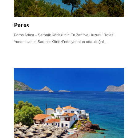
Poros
Poros Adası – Saronik Körfezi’nin En Zarif ve Huzurlu Rotası
Yunanistan’ın Saronik Körfezi’nde yer alan ada, doğal…