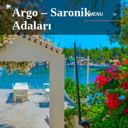
Argo – Saronik
MENU
Adaları