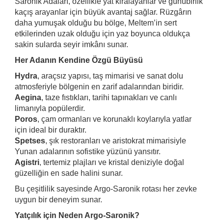
Saronik Adaları, özellikle yat kiralayanlar ve günübirlik
kaçış arayanlar için büyük avantaj sağlar. Rüzgârın
daha yumuşak olduğu bu bölge, Meltem’in sert
etkilerinden uzak olduğu için yaz boyunca oldukça
sakin sularda seyir imkânı sunar.
Her Adanın Kendine Özgü Büyüsü
Hydra
, araçsız yapısı, taş mimarisi ve sanat dolu
atmosferiyle bölgenin en zarif adalarından biridir.
Aegina
, taze fıstıkları, tarihi tapınakları ve canlı
limanıyla popülerdir.
Poros
, çam ormanları ve korunaklı koylarıyla yatlar
için ideal bir duraktır.
Spetses
, şık restoranları ve aristokrat mimarisiyle
Yunan adalarının sofistike yüzünü yansıtır.
Agistri
, tertemiz plajları ve kristal deniziyle doğal
güzelliğin en sade halini sunar.
Bu çeşitlilik sayesinde Argo-Saronik rotası her zevke
uygun bir deneyim sunar.
Yatçılık için Neden Argo-Saronik?