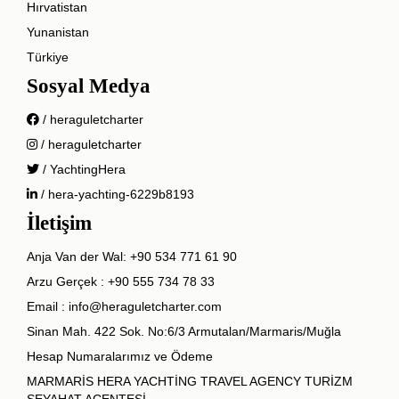
Hırvatistan
Yunanistan
Türkiye
Sosyal Medya
/ heraguletcharter
/ heraguletcharter
/ YachtingHera
/ hera-yachting-6229b8193
İletişim
Anja Van der Wal:
+90 534 771 61 90
Arzu Gerçek :
+90 555 734 78 33
Email :
info@heraguletcharter.com
Sinan Mah. 422 Sok. No:6/3 Armutalan/Marmaris/Muğla
Hesap Numaralarımız ve Ödeme
MARMARİS HERA YACHTİNG TRAVEL AGENCY TURİZM
SEYAHAT ACENTESİ