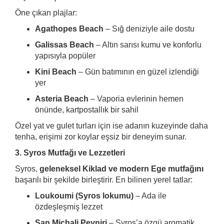
Öne çıkan plajlar:
Agathopes Beach
– Sığ deniziyle aile dostu
Galissas Beach
– Altın sarısı kumu ve konforlu
yapısıyla popüler
Kini Beach
– Gün batımının en güzel izlendiği
yer
Asteria Beach
– Vaporia evlerinin hemen
önünde, kartpostallık bir sahil
Özel yat ve gulet turları için ise adanın kuzeyinde daha
tenha, erişimi zor koylar eşsiz bir deneyim sunar.
3. Syros Mutfağı ve Lezzetleri
Syros,
geleneksel Kiklad ve modern Ege mutfağını
başarılı bir şekilde birleştirir. En bilinen yerel tatlar:
Loukoumi (Syros lokumu)
– Ada ile
özdeşleşmiş lezzet
San Michali Peyniri
– Syros’a özgü aromatik