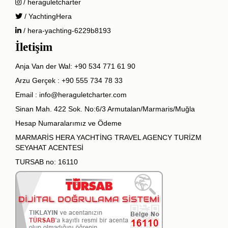
/ heraguletcharter
/ YachtingHera
/ hera-yachting-6229b8193
İletişim
Anja Van der Wal:
+90 534 771 61 90
Arzu Gerçek :
+90 555 734 78 33
Email :
info@heraguletcharter.com
Sinan Mah. 422 Sok. No:6/3 Armutalan/Marmaris/Muğla
Hesap Numaralarımız ve Ödeme
MARMARİS HERA YACHTİNG TRAVEL AGENCY TURİZM
SEYAHAT ACENTESİ
TURSAB no: 16110