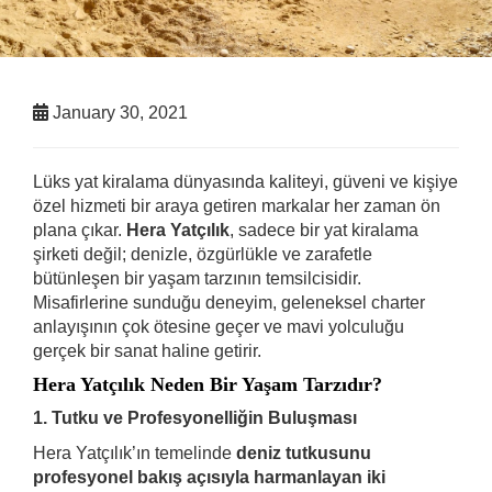
January 30, 2021
Hera
Lüks yat kiralama dünyasında kaliteyi, güveni ve kişiye
Yatçılık
özel hizmeti bir araya getiren markalar her zaman ön
Bir
plana çıkar.
Hera Yatçılık
, sadece bir yat kiralama
Yaşam
Tarzı
şirketi değil; denizle, özgürlükle ve zarafetle
–
bütünleşen bir yaşam tarzının temsilcisidir.
Lüks,
Misafirlerine sunduğu deneyim, geleneksel charter
Güven
anlayışının çok ötesine geçer ve mavi yolculuğu
ve
Kişiye
gerçek bir sanat haline getirir.
Özel
Hera Yatçılık Neden Bir Yaşam Tarzıdır?
Hizmetin
Yeni
1. Tutku ve Profesyonelliğin Buluşması
Adı
Hera Yatçılık’ın temelinde
deniz tutkusunu
profesyonel bakış açısıyla harmanlayan iki