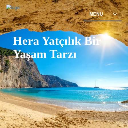
MENU
Hera Yatçılık Bir
Yaşam Tarzı