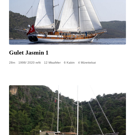
Gulet Jasmin 1
28m
1998/ 2020 refit
12 Misafirler
6 Kabin
4 Mürettebat