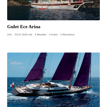
Gulet Ece Arina
24m
2013/ 2026 refit
8 Misafirler
4 Kabin
4 Mürettebat