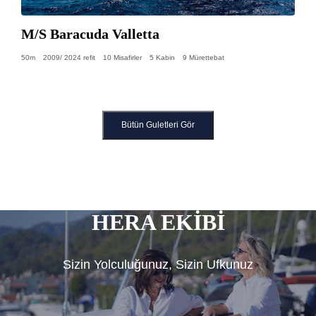
M/S Baracuda Valletta
50m
2009/ 2024 refit
10 Misafirler
5 Kabin
9 Mürettebat
Bütün Guletleri Gör
HERA EKİBİ
Sizin Yolculuğunuz, Sizin Ufkunuz