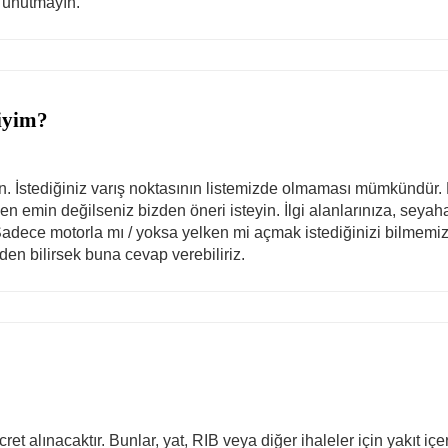
i unutmayın.
liyim?
rin. İstediğiniz varış noktasının listemizde olmaması mümkündür. 
n emin değilseniz bizden öneri isteyin. İlgi alanlarınıza, seyah
adece motorla mı / yoksa yelken mi açmak istediğinizi bilmemiz d
den bilirsek buna cevap verebiliriz.
et alınacaktır. Bunlar, yat, RIB veya diğer ihaleler için yakıt içe