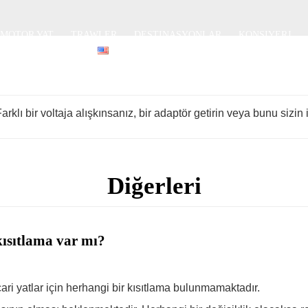
MOTOR YAT
TRAWLER
DESTINASYONLAR
KONSIYERJ
ILER
İLETİŞİM
ENGLISH
klı bir voltaja alışkınsanız, bir adaptör getirin veya bunu sizin i
Diğerleri
 kısıtlama var mı?
icari yatlar için herhangi bir kısıtlama bulunmamaktadır.