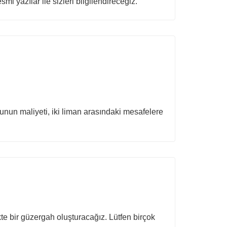
mi yazılar ile sizleri bilgilendireceğiz.
un maliyeti, iki liman arasındaki mesafelere
kte bir güzergah oluşturacağız. Lütfen birçok