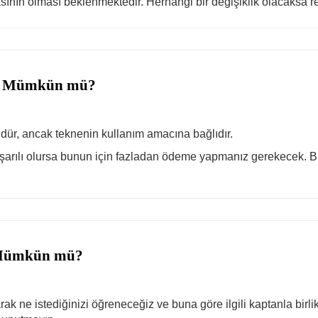
asının olması beklenmektedir. Herhangi bir değişiklik olacaksa res
niş Mümkün mü?
ür, ancak teknenin kullanım amacına bağlıdır.
rılı olursa bunun için fazladan ödeme yapmanız gerekecek. Bun
 Mümkün mü?
ak ne istediğinizi öğreneceğiz ve buna göre ilgili kaptanla birli