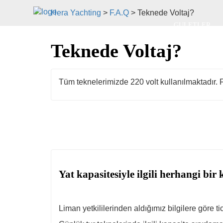
Hera Yachting
>
F.A.Q
>
Teknede Voltaj?
GULETLER
FAYDALI BILG
Teknede Voltaj?
Tüm teknelerimizde 220 volt kullanılmaktadır. Far
Yat kapasitesiyle ilgili herhangi bir
Liman yetkililerinden aldığımız bilgilere göre t