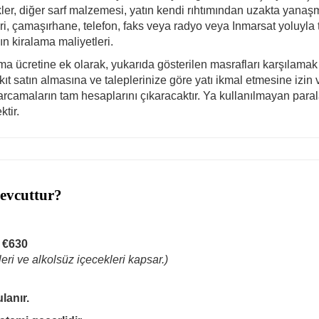
kler, diğer sarf malzemesi, yatın kendi rıhtımından uzakta yanaşma
leri, çamaşırhane, telefon, faks veya radyo veya Inmarsat yoluyla 
ın kiralama maliyetleri.
ücretine ek olarak, yukarıda gösterilen masrafları karşılamak i
ıt satın almasına ve taleplerinize göre yatı ikmal etmesine izin
 harcamaların tam hesaplarını çıkaracaktır. Ya kullanılmayan para
tir.
mevcuttur?
k €630
ri ve alkolsüz içecekleri kapsar.)
lanır.