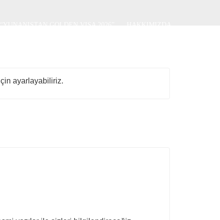
“YUNANISTAN GOLDEN VISA 2026”
HAKKIMIZDA
çin ayarlayabiliriz.