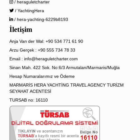
/ heraguletcharter
/ YachtingHera
/ hera-yachting-6229b8193
İletişim
Anja Van der Wal:
+90 534 771 61 90
Arzu Gerçek :
+90 555 734 78 33
Email :
info@heraguletcharter.com
Sinan Mah. 422 Sok. No:6/3 Armutalan/Marmaris/Muğla
Hesap Numaralarımız ve Ödeme
MARMARİS HERA YACHTİNG TRAVEL AGENCY TURİZM
SEYAHAT ACENTESİ
TURSAB no: 16110