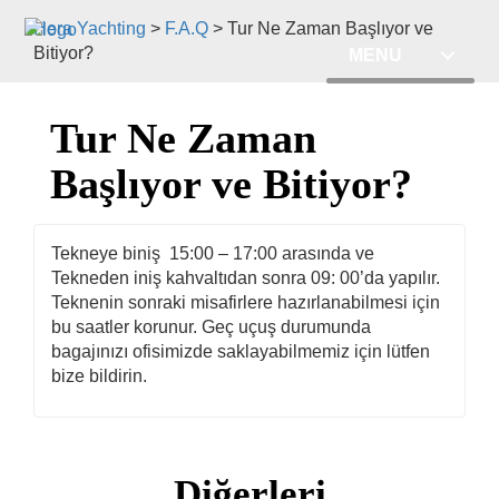
Hera Yachting
>
F.A.Q
>
Tur Ne Zaman Başlıyor ve
Bitiyor?
MENU
Tur Ne Zaman
Başlıyor ve Bitiyor?
Tekneye biniş 15:00 – 17:00 arasında ve
Tekneden iniş kahvaltıdan sonra 09: 00’da yapılır.
Teknenin sonraki misafirlere hazırlanabilmesi için
bu saatler korunur. Geç uçuş durumunda
bagajınızı ofisimizde saklayabilmemiz için lütfen
bize bildirin.
Diğerleri