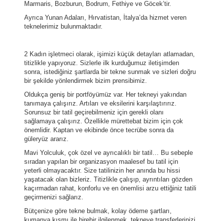
Marmaris, Bozburun, Bodrum, Fethiye ve Göcek’tir.
Ayrıca Yunan Adaları, Hırvatistan, İtalya’da hizmet veren
teknelerimiz bulunmaktadır.
2 Kadın işletmeci olarak, işimizi küçük detayları atlamadan,
titizlikle yapıyoruz. Sizlerle ilk kurduğumuz iletişimden
sonra, istediğiniz şartlarda bir tekne sunmak ve sizleri doğru
bir şekilde yönlendirmek bizim prensibimiz.
Oldukça geniş bir portföyümüz var. Her tekneyi yakından
tanımaya çalışırız. Artıları ve eksilerini karşılaştırırız.
Sorunsuz bir tatil geçirebilmeniz için gerekli olanı
sağlamaya çalışırız. Özellikle mürettebat bizim için çok
önemlidir. Kaptan ve ekibinde önce tecrübe sonra da
güleryüz ararız.
Mavi Yolculuk, çok özel ve ayrıcalıklı bir tatil… Bu sebeple
sıradan yapılan bir organizasyon maalesef bu tatil için
yeterli olmayacaktır. Size tatilinizin her anında bu hissi
yaşatacak olan bizleriz. Titizlikle çalışıp, ayrıntıları gözden
kaçırmadan rahat, konforlu ve en önemlisi arzu ettiğiniz tatili
geçirmenizi sağlarız.
Bütçenize göre tekne bulmak, kolay ödeme şartları,
kumanya kısmı ile birebir ilgilenmek, tekneye transferlerinizi