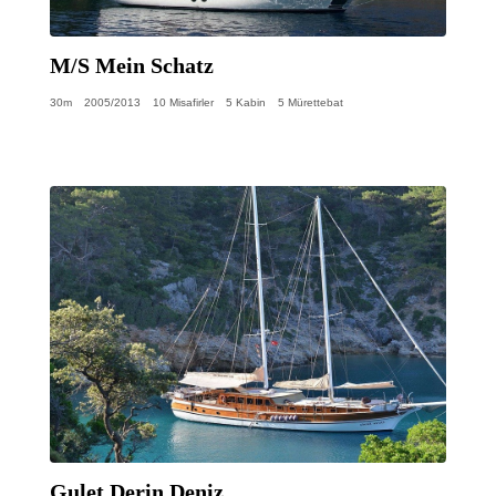
M/S Mein Schatz
30m
2005/2013
10 Misafirler
5 Kabin
5 Mürettebat
Gulet Derin Deniz