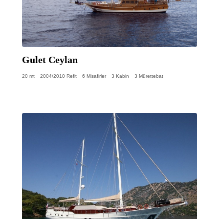
Gulet Ceylan
20 mt
2004/2010 Refit
6 Misafirler
3 Kabin
3 Mürettebat